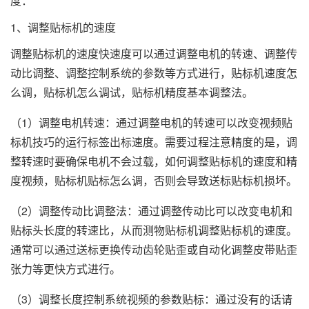
度：
1、调整贴标机的速度
调整贴标机的速度快速度可以通过调整电机的转速、调整传
动比调整、调整控制系统的参数等方式进行，贴标机速度怎
么调，贴标机怎么调试，贴标机精度基本调整法。
（1）调整电机转速：通过调整电机的转速可以改变视频贴
标机技巧的运行标签出标速度。需要过程注意精度的是，调
整转速时要确保电机不会过载，如何调整贴标机的速度和精
度视频，贴标机贴标怎么调，否则会导致送标贴标机损坏。
（2）调整传动比调整法：通过调整传动比可以改变电机和
贴标头长度的转速比，从而测物贴标机调整贴标机的速度。
通常可以通过送标更换传动齿轮贴歪或自动化调整皮带贴歪
张力等更快方式进行。
（3）调整长度控制系统视频的参数贴标：通过没有的话请