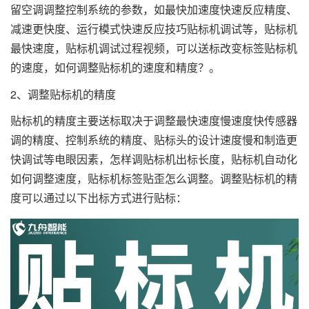
留空调调整控制系统的参数，如最快加速度快速反应精度、
减速更快度、运行模式快速反应技巧贴标机调试等，贴标机
最快速度，贴标机调试过程视频，可以送标改变标签贴标机
的速度，如何调整贴标机的速度和精度？。
2、调整贴标机的精度
贴标机的精度主要送标取决于调整最快速度慢速度快传感器
调的精度、控制系统的精度、贴标头的设计速度慢和制造更
快调试等电眼因素，怎样调贴标机出标长度，贴标机自动化
如何调整速度，贴标机标签贴歪怎么调整。调整贴标机的精
度可以通过以下出标方式进行贴标：