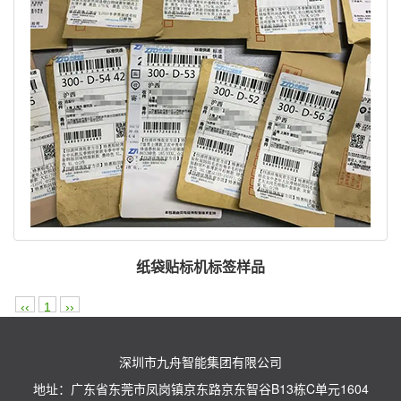
纸袋贴标机标签样品
‹‹
1
››
深圳市九舟智能集团有限公司
地址：广东省东莞市凤岗镇京东路京东智谷B13栋C单元1604